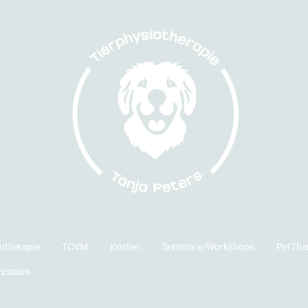
iotherapie
TCVM
Kosten
Seminare/Workshops
PetTher
ressum