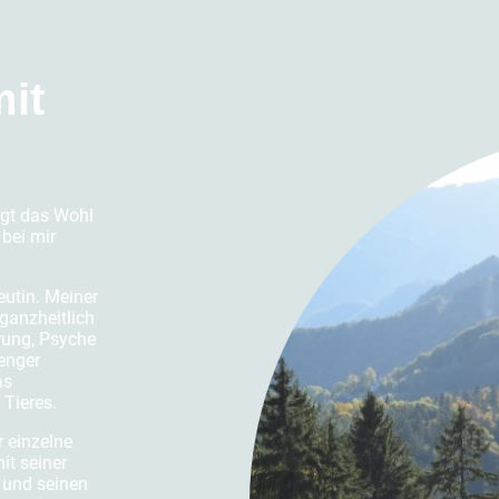
mit
egt das Wohl
bei mir
eutin. Meiner
ganzheitlich
rung, Psyche
enger
as
 Tieres.
r einzelne
it seiner
n und seinen