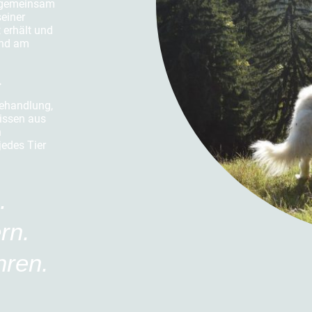
, gemeinsam
seiner
 erhält und
und am
.
Behandlung,
Wissen aus
n
edes Tier
n.
ern.
hren.