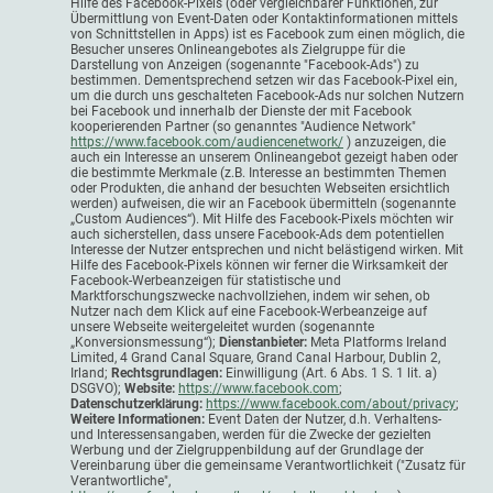
Hilfe des Facebook-Pixels (oder vergleichbarer Funktionen, zur
Übermittlung von Event-Daten oder Kontaktinformationen mittels
von Schnittstellen in Apps) ist es Facebook zum einen möglich, die
Besucher unseres Onlineangebotes als Zielgruppe für die
Darstellung von Anzeigen (sogenannte "Facebook-Ads") zu
bestimmen. Dementsprechend setzen wir das Facebook-Pixel ein,
um die durch uns geschalteten Facebook-Ads nur solchen Nutzern
bei Facebook und innerhalb der Dienste der mit Facebook
kooperierenden Partner (so genanntes "Audience Network"
https://www.facebook.com/audiencenetwork/
) anzuzeigen, die
auch ein Interesse an unserem Onlineangebot gezeigt haben oder
die bestimmte Merkmale (z.B. Interesse an bestimmten Themen
oder Produkten, die anhand der besuchten Webseiten ersichtlich
werden) aufweisen, die wir an Facebook übermitteln (sogenannte
„Custom Audiences“). Mit Hilfe des Facebook-Pixels möchten wir
auch sicherstellen, dass unsere Facebook-Ads dem potentiellen
Interesse der Nutzer entsprechen und nicht belästigend wirken. Mit
Hilfe des Facebook-Pixels können wir ferner die Wirksamkeit der
Facebook-Werbeanzeigen für statistische und
Marktforschungszwecke nachvollziehen, indem wir sehen, ob
Nutzer nach dem Klick auf eine Facebook-Werbeanzeige auf
unsere Webseite weitergeleitet wurden (sogenannte
„Konversionsmessung“);
Dienstanbieter:
Meta Platforms Ireland
Limited, 4 Grand Canal Square, Grand Canal Harbour, Dublin 2,
Irland;
Rechtsgrundlagen:
Einwilligung (Art. 6 Abs. 1 S. 1 lit. a)
DSGVO);
Website:
https://www.facebook.com
;
Datenschutzerklärung:
https://www.facebook.com/about/privacy
;
Weitere Informationen:
Event Daten der Nutzer, d.h. Verhaltens-
und Interessensangaben, werden für die Zwecke der gezielten
Werbung und der Zielgruppenbildung auf der Grundlage der
Vereinbarung über die gemeinsame Verantwortlichkeit ("Zusatz für
Verantwortliche",