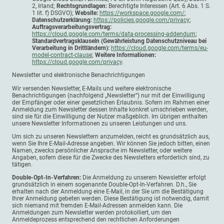
2, Irland;
Rechtsgrundlagen:
Berechtigte Interessen (Art. 6 Abs. 1 S.
1 lit. f) DSGVO);
Website:
https://workspace.google.com/
;
Datenschutzerklärung:
https://policies.google.com/privacy
;
Auftragsverarbeitungsvertrag:
https://cloud.google.com/terms/data-processing-addendum
;
Standardvertragsklauseln (Gewährleistung Datenschutzniveau bei
Verarbeitung in Drittländern):
https://cloud.google.com/terms/eu-
model-contract-clause
;
Weitere Informationen:
https://cloud.google.com/privacy
.
Newsletter und elektronische Benachrichtigungen
Wir versenden Newsletter, E-Mails und weitere elektronische
Benachrichtigungen (nachfolgend „Newsletter“) nur mit der Einwilligung
der Empfänger oder einer gesetzlichen Erlaubnis. Sofern im Rahmen einer
Anmeldung zum Newsletter dessen Inhalte konkret umschrieben werden,
sind sie für die Einwilligung der Nutzer maßgeblich. Im übrigen enthalten
unsere Newsletter Informationen zu unseren Leistungen und uns.
Um sich zu unseren Newslettern anzumelden, reicht es grundsätzlich aus,
wenn Sie Ihre E-Mail-Adresse angeben. Wir können Sie jedoch bitten, einen
Namen, zwecks persönlicher Ansprache im Newsletter, oder weitere
Angaben, sofern diese für die Zwecke des Newsletters erforderlich sind, zu
tätigen.
Double-Opt-In-Verfahren:
Die Anmeldung zu unserem Newsletter erfolgt
grundsätzlich in einem sogenannte Double-Opt-In-Verfahren. D.h., Sie
erhalten nach der Anmeldung eine E-Mail, in der Sie um die Bestätigung
Ihrer Anmeldung gebeten werden. Diese Bestätigung ist notwendig, damit
sich niemand mit fremden E-Mail-Adressen anmelden kann. Die
Anmeldungen zum Newsletter werden protokolliert, um den
Anmeldeprozess entsprechend den rechtlichen Anforderungen