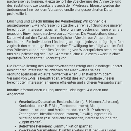
nachweisen zu können. Hierzu gehört die Speicherung des Anmelde- und
des Bestätigungszeitpunkts als auch der IP-Adresse. Ebenso werden die
änderungen Ihrer bei dem Versanddienstleister gespeicherten Daten
protokolliert.
Löschung und Einschränkung der Verarbeitung:
Wir können die
ausgetragenen E-Mail-Adressen bis zu drei Jahren auf Grundlage unserer
berechtigten Interessen speichern, bevor wir sie löschen, um eine ehemals
gegebene Einwilligung nachweisen zu können. Die Verarbeitung dieser
Daten wird auf den Zweck einer möglichen Abwehr von Ansprüchen
beschränkt. Ein individueller Löschungsantrag ist jederzeit möglich, sofern
zugleich das ehemalige Bestehen einer Einwilligung bestätigt wird. Im Fall
von Pflichten zur dauerhaften Beachtung von Widersprüchen behalten wir
uns die Speicherung der E-Mail-Adresse alleine zu diesem Zweck in einer
Sperrliste (sogenannte "Blocklist") vor.
Die Protokollierung des Anmeldeverfahrens erfolgt auf Grundlage unserer
berechtigten Interessen zu Zwecken des Nachweises seines
ordnungsgemäßen Ablaufs. Soweit wir einen Dienstleister mit dem
Versand von E-Mails beauftragen, erfolgt dies auf Grundlage unserer
berechtigten Interessen an einem effizienten und sicheren Versandsystem.
Inhalte:
Informationen zu uns, unseren Leistungen, Aktionen und
Angeboten.
Verarbeitete Datenarten:
Bestandsdaten (z.B. Namen, Adressen);
Kontaktdaten (z.B. E-Mail, Telefonnummern); Meta-,
Kommunikations- und Verfahrensdaten (z. B. IP-Adressen,
Zeitangaben, Identifikationsnummern, Einwilligungsstatus);
Nutzungsdaten (z.B. besuchte Webseiten, Interesse an Inhalten,
Zugriffszeiten).
Betroffene Personen:
Kommunikationspartner.
Zwecke der Verarbeitung:
Direktmarketing (z.B. per E-Mail oder