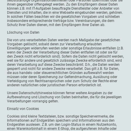
selbstständige Organisationseinheiten oder Personen übermittelt oder sie
ihnen gegenüber offengelegt werden. Zu den Empfängern dieser Daten
können z.B. mit IT-Aufgaben beauftragte Dienstleister oder Anbieter von
Diensten und Inhalten, die in eine Webseite eingebunden werden, gehören.
In solchen Fällen beachten wir die gesetzlichen Vorgaben und schließen
insbesondere entsprechende Verträge bzw. Vereinbarungen, die dem
Schutz Ihrer Daten dienen, mit den Empfängern Ihrer Daten ab.
Löschung von Daten
Die von uns verarbeiteten Daten werden nach Maßgabe der gesetzlichen
Vorgaben gelöscht, sobald deren zur Verarbeitung erlaubten
Einwilligungen widerrufen werden oder sonstige Erlaubnisse entfallen (z.B.
wenn der Zweck der Verarbeitung dieser Daten entfallen ist oder sie für
den Zweck nicht erforderlich sind). Sofern die Daten nicht gelöscht werden,
weil sie für andere und gesetzlich zulässige Zwecke erforderlich sind, wird
deren Verarbeitung auf diese Zwecke beschränkt. D.h., die Daten werden
gesperrt und nicht für andere Zwecke verarbeitet. Das gilt z.B. für Daten,
die aus handels- oder steuerrechtlichen Gründen aufbewahrt werden
müssen oder deren Speicherung zur Geltendmachung, Ausübung oder
Verteidigung von Rechtsansprüchen oder zum Schutz der Rechte einer
anderen natürlichen oder juristischen Person erforderlich ist.
Unsere Datenschutzhinweise können ferner weitere Angaben zu der
Aufbewahrung und Löschung von Daten beinhalten, die für die jeweiligen
Verarbeitungen vorrangig gelten.
Einsatz von Cookies
Cookies sind kleine Textdateien, bzw. sonstige Speichervermerke, die
Informationen auf Endgeräten speichern und Informationen aus den
Endgeräten auslesen. Z.B. um den Login-Status in einem Nutzerkonto,
einen Warenkorbinhalt in einem E-Shop, die aufgerufenen Inhalte oder