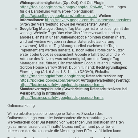
Widerspruchsmöglichkeit (Opt-Out):
Opt-Out-Plugin:
https://tools.google.com/dlpage/gaoptout?hl=de
, Einstellungen
für die Darstellung von Werbeeinblendungen:
https://adssettings.google.com/authenticated
;
Weitere
Informationen:
https://privacy.google.com/businesses/adsservices
(Arten der Verarbeitung sowie der verarbeiteten Daten).
Google Tag Manager:
Google Tag Manager ist eine Lösung, mit der
wir sog. Website-Tags über eine Oberfläche verwalten und so
andere Dienste in unser Onlineangebot einbinden können (hierzu
wird auf weitere Angaben in dieser Datenschutzerklärung
verwiesen). Mit dem Tag Manager selbst (welches die Tags
implementiert) werden daher z. B. noch keine Profile der Nutzer
erstellt oder Cookies gespeichert. Google erfährt lediglich die IP-
Adresse des Nutzers, was notwendig ist, um den Google Tag
Manager auszuführen;
Dienstanbieter:
Google Ireland Limited,
Gordon House, Barrow Street, Dublin 4, Irland;
Rechtsgrundlagen:
Einwilligung (Art. 6 Abs. 1 S. 1 lit. a) DSGVO);
Website:
https://marketingplatform.google.com
;
Datenschutzerklärung:
https://policies.google.com/privacy
;
Auftragsverarbeitungsvertrag:
https://business.safety.google/adsprocessorterms
;
Standardvertragsklauseln (Gewährleistung Datenschutzniveau bei
Verarbeitung in Drittländern):
https://business.safety.google/adsprocessorterms
.
Onlinemarketing
Wir verarbeiten personenbezogene Daten zu Zwecken des
Onlinemarketings, worunter insbesondere die Vermarktung von
Werbeflächen oder Darstellung von werbenden und sonstigen Inhalten
(zusammenfassend als "Inhalte" bezeichnet) anhand potentieller
Interessen der Nutzer sowie die Messung ihrer Effektivität fallen kann.