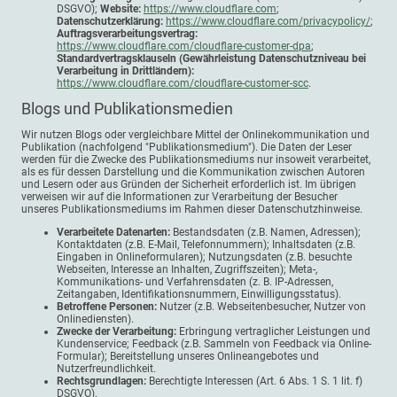
DSGVO);
Website:
https://www.cloudflare.com
;
Datenschutzerklärung:
https://www.cloudflare.com/privacypolicy/
;
Auftragsverarbeitungsvertrag:
https://www.cloudflare.com/cloudflare-customer-dpa
;
Standardvertragsklauseln (Gewährleistung Datenschutzniveau bei
Verarbeitung in Drittländern):
https://www.cloudflare.com/cloudflare-customer-scc
.
Blogs und Publikationsmedien
Wir nutzen Blogs oder vergleichbare Mittel der Onlinekommunikation und
Publikation (nachfolgend "Publikationsmedium"). Die Daten der Leser
werden für die Zwecke des Publikationsmediums nur insoweit verarbeitet,
als es für dessen Darstellung und die Kommunikation zwischen Autoren
und Lesern oder aus Gründen der Sicherheit erforderlich ist. Im übrigen
verweisen wir auf die Informationen zur Verarbeitung der Besucher
unseres Publikationsmediums im Rahmen dieser Datenschutzhinweise.
Verarbeitete Datenarten:
Bestandsdaten (z.B. Namen, Adressen);
Kontaktdaten (z.B. E-Mail, Telefonnummern); Inhaltsdaten (z.B.
Eingaben in Onlineformularen); Nutzungsdaten (z.B. besuchte
Webseiten, Interesse an Inhalten, Zugriffszeiten); Meta-,
Kommunikations- und Verfahrensdaten (z. B. IP-Adressen,
Zeitangaben, Identifikationsnummern, Einwilligungsstatus).
Betroffene Personen:
Nutzer (z.B. Webseitenbesucher, Nutzer von
Onlinediensten).
Zwecke der Verarbeitung:
Erbringung vertraglicher Leistungen und
Kundenservice; Feedback (z.B. Sammeln von Feedback via Online-
Formular); Bereitstellung unseres Onlineangebotes und
Nutzerfreundlichkeit.
Rechtsgrundlagen:
Berechtigte Interessen (Art. 6 Abs. 1 S. 1 lit. f)
DSGVO).