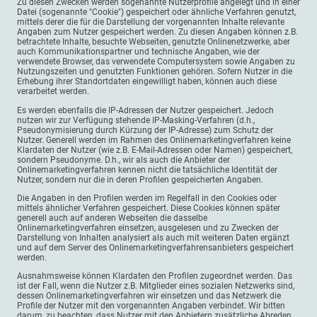
Zu diesen Zwecken werden sogenannte Nutzerprofile angelegt und in einer
Datei (sogenannte "Cookie") gespeichert oder ähnliche Verfahren genutzt,
mittels derer die für die Darstellung der vorgenannten Inhalte relevante
Angaben zum Nutzer gespeichert werden. Zu diesen Angaben können z.B.
betrachtete Inhalte, besuchte Webseiten, genutzte Onlinenetzwerke, aber
auch Kommunikationspartner und technische Angaben, wie der
verwendete Browser, das verwendete Computersystem sowie Angaben zu
Nutzungszeiten und genutzten Funktionen gehören. Sofern Nutzer in die
Erhebung ihrer Standortdaten eingewilligt haben, können auch diese
verarbeitet werden.
Es werden ebenfalls die IP-Adressen der Nutzer gespeichert. Jedoch
nutzen wir zur Verfügung stehende IP-Masking-Verfahren (d.h.,
Pseudonymisierung durch Kürzung der IP-Adresse) zum Schutz der
Nutzer. Generell werden im Rahmen des Onlinemarketingverfahren keine
Klardaten der Nutzer (wie z.B. E-Mail-Adressen oder Namen) gespeichert,
sondern Pseudonyme. D.h., wir als auch die Anbieter der
Onlinemarketingverfahren kennen nicht die tatsächliche Identität der
Nutzer, sondern nur die in deren Profilen gespeicherten Angaben.
Die Angaben in den Profilen werden im Regelfall in den Cookies oder
mittels ähnlicher Verfahren gespeichert. Diese Cookies können später
generell auch auf anderen Webseiten die dasselbe
Onlinemarketingverfahren einsetzen, ausgelesen und zu Zwecken der
Darstellung von Inhalten analysiert als auch mit weiteren Daten ergänzt
und auf dem Server des Onlinemarketingverfahrensanbieters gespeichert
werden.
Ausnahmsweise können Klardaten den Profilen zugeordnet werden. Das
ist der Fall, wenn die Nutzer z.B. Mitglieder eines sozialen Netzwerks sind,
dessen Onlinemarketingverfahren wir einsetzen und das Netzwerk die
Profile der Nutzer mit den vorgenannten Angaben verbindet. Wir bitten
darum, zu beachten, dass Nutzer mit den Anbietern zusätzliche Abreden,