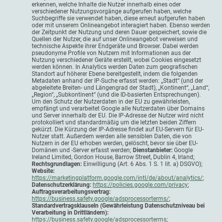
erkennen, welche Inhalte die Nutzer innerhalb eines oder
verschiedener Nutzungsvorgänge aufgerufen haben, welche
Suchbegriffe sie verwendet haben, diese erneut aufgerufen haben
oder mit unserem Onlineangebot interagiert haben. Ebenso werden
der Zeitpunkt der Nutzung und deren Dauer gespeichert, sowie die
Quellen der Nutzer, die auf unser Onlineangebot verweisen und
technische Aspekte ihrer Endgeräte und Browser. Dabei werden
pseudonyme Profile von Nutzern mit Informationen aus der
Nutzung verschiedener Geräte erstellt, wobei Cookies eingesetzt
werden können. In Analytics werden Daten zum geografischen
Standort auf höherer Ebene bereitgestellt, indem die folgenden
Metadaten anhand der IP-Suche erfasst werden: „Stadt“ (und der
abgeleitete Breiten- und Längengrad der Stadt), „Kontinent“, „Land“,
„Region“, „Subkontinent“ (und die ID-basierten Entsprechungen).
Um den Schutz der Nutzerdaten in der EU zu gewährleisten,
empfängt und verarbeitet Google alle Nutzerdaten über Domains
und Server innerhalb der EU. Die IP-Adresse der Nutzer wird nicht
protokolliert und standardmäßig um die letzten beiden Ziffern
gekürzt. Die Kürzung der IP-Adresse findet auf EU-Servern für EU-
Nutzer statt. Außerdem werden alle sensiblen Daten, die von
Nutzern in der EU erhoben werden, gelöscht, bevor sie über EU-
Domänen und -Server erfasst werden;
Dienstanbieter:
Google
Ireland Limited, Gordon House, Barrow Street, Dublin 4, Irland;
Rechtsgrundlagen:
Einwilligung (Art. 6 Abs. 1 S. 1 lit. a) DSGVO);
Website:
https://marketingplatform.google.com/intl/de/about/analytics/
;
Datenschutzerklärung:
https://policies.google.com/privacy
;
Auftragsverarbeitungsvertrag:
https://business.safety.google/adsprocessorterms/
;
Standardvertragsklauseln (Gewährleistung Datenschutzniveau bei
Verarbeitung in Drittländern):
https://business.safety.google/adsprocessorterms
;