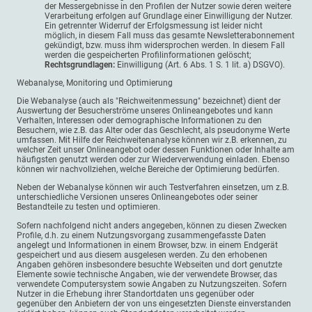
der Messergebnisse in den Profilen der Nutzer sowie deren weitere
Verarbeitung erfolgen auf Grundlage einer Einwilligung der Nutzer.
Ein getrennter Widerruf der Erfolgsmessung ist leider nicht
möglich, in diesem Fall muss das gesamte Newsletterabonnement
gekündigt, bzw. muss ihm widersprochen werden. In diesem Fall
werden die gespeicherten Profilinformationen gelöscht;
Rechtsgrundlagen:
Einwilligung (Art. 6 Abs. 1 S. 1 lit. a) DSGVO).
Webanalyse, Monitoring und Optimierung
Die Webanalyse (auch als "Reichweitenmessung" bezeichnet) dient der
Auswertung der Besucherströme unseres Onlineangebotes und kann
Verhalten, Interessen oder demographische Informationen zu den
Besuchern, wie z.B. das Alter oder das Geschlecht, als pseudonyme Werte
umfassen. Mit Hilfe der Reichweitenanalyse können wir z.B. erkennen, zu
welcher Zeit unser Onlineangebot oder dessen Funktionen oder Inhalte am
häufigsten genutzt werden oder zur Wiederverwendung einladen. Ebenso
können wir nachvollziehen, welche Bereiche der Optimierung bedürfen.
Neben der Webanalyse können wir auch Testverfahren einsetzen, um z.B.
unterschiedliche Versionen unseres Onlineangebotes oder seiner
Bestandteile zu testen und optimieren.
Sofern nachfolgend nicht anders angegeben, können zu diesen Zwecken
Profile, d.h. zu einem Nutzungsvorgang zusammengefasste Daten
angelegt und Informationen in einem Browser, bzw. in einem Endgerät
gespeichert und aus diesem ausgelesen werden. Zu den erhobenen
Angaben gehören insbesondere besuchte Webseiten und dort genutzte
Elemente sowie technische Angaben, wie der verwendete Browser, das
verwendete Computersystem sowie Angaben zu Nutzungszeiten. Sofern
Nutzer in die Erhebung ihrer Standortdaten uns gegenüber oder
gegenüber den Anbietern der von uns eingesetzten Dienste einverstanden