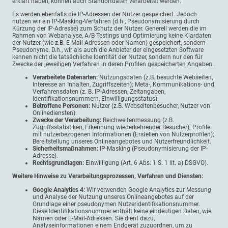
erklärt haben, können auch Standortdaten verarbeitet werden.
Es werden ebenfalls die IP-Adressen der Nutzer gespeichert. Jedoch
nutzen wir ein IP-Masking-Verfahren (d.h., Pseudonymisierung durch
Kürzung der IP-Adresse) zum Schutz der Nutzer. Generell werden die im
Rahmen von Webanalyse, A/B-Testings und Optimierung keine Klardaten
der Nutzer (wie z.B. E-Mail-Adressen oder Namen) gespeichert, sondern
Pseudonyme. D.h., wir als auch die Anbieter der eingesetzten Software
kennen nicht die tatsächliche Identität der Nutzer, sondern nur den für
Zwecke der jeweiligen Verfahren in deren Profilen gespeicherten Angaben.
Verarbeitete Datenarten:
Nutzungsdaten (z.B. besuchte Webseiten,
Interesse an Inhalten, Zugriffszeiten); Meta-, Kommunikations- und
Verfahrensdaten (z. B. IP-Adressen, Zeitangaben,
Identifikationsnummern, Einwilligungsstatus).
Betroffene Personen:
Nutzer (z.B. Webseitenbesucher, Nutzer von
Onlinediensten).
Zwecke der Verarbeitung:
Reichweitenmessung (z.B.
Zugriffsstatistiken, Erkennung wiederkehrender Besucher); Profile
mit nutzerbezogenen Informationen (Erstellen von Nutzerprofilen);
Bereitstellung unseres Onlineangebotes und Nutzerfreundlichkeit.
Sicherheitsmaßnahmen:
IP-Masking (Pseudonymisierung der IP-
Adresse).
Rechtsgrundlagen:
Einwilligung (Art. 6 Abs. 1 S. 1 lit. a) DSGVO).
Weitere Hinweise zu Verarbeitungsprozessen, Verfahren und Diensten:
Google Analytics 4:
Wir verwenden Google Analytics zur Messung
und Analyse der Nutzung unseres Onlineangebotes auf der
Grundlage einer pseudonymen Nutzeridentifikationsnummer.
Diese Identifikationsnummer enthält keine eindeutigen Daten, wie
Namen oder E-Mail-Adressen. Sie dient dazu,
Analyseinformationen einem Endgerät zuzuordnen, um zu