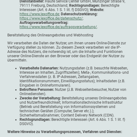
Dienstanbieter:
Haufe Service Center GmbH, Munzinger Straße 9,
79111 Freiburg, Deutschland;
Rechtsgrundlagen:
Berechtigte
Interessen (Art. 6 Abs. 1 S. 1 lit. f) DSGVO);
Website:
https://www.lexoffice.de
;
Datenschutzerklärung:
https://www.lexoffice.de/datenschutz/
;
Auftragsverarbeitungsvertrag:
https://www.lexoffice.de/auftragsverarbeitung/
.
Bereitstellung des Onlineangebotes und Webhosting
Wir verarbeiten die Daten der Nutzer, um ihnen unsere Online-Dienste zur
Verfügung stellen zu können. Zu diesem Zweck verarbeiten wir die IP-
Adresse des Nutzers, die notwendig ist, um die Inhalte und Funktionen
unserer Online-Dienste an den Browser oder das Endgerät der Nutzer zu
übermitteln.
Verarbeitete Datenarten:
Nutzungsdaten (z.B. besuchte Webseiten,
Interesse an Inhalten, Zugriffszeiten); Meta-, Kommunikations- und
Verfahrensdaten (z. B. IP-Adressen, Zeitangaben,
Identifikationsnummern, Einwilligungsstatus); Inhaltsdaten (z.B.
Eingaben in Onlineformularen).
Betroffene Personen:
Nutzer (z.B. Webseitenbesucher, Nutzer von
Onlinediensten).
Zwecke der Verarbeitung:
Bereitstellung unseres Onlineangebotes
und Nutzerfreundlichkeit; Informationstechnische Infrastruktur
(Betrieb und Bereitstellung von Informationssystemen und
technischen Geräten (Computer, Server etc.).);
Sicherheitsmaßnahmen; Content Delivery Network (CDN).
Rechtsgrundlagen:
Berechtigte Interessen (Art. 6 Abs. 1 S. 1 lit. f)
DSGVO).
Weitere Hinweise zu Verarbeitungsprozessen, Verfahren und Diensten: