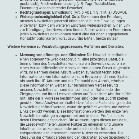
postalisch); Reichweitenmessung (z.B. Zugriffsstatistiken,
Erkennung wiederkehrender Besucher).
Rechtsgrundlagen:
Einwilligung (Art. 6 Abs. 1 S. 1 lit. a) DSGVO).
Widerspruchsmöglichkeit (Opt-Out):
Sie können den Empfang
unseres Newsletters jederzeit kündigen, d.h. Ihre Einwilligungen
widerrufen, bzw. dem weiteren Empfang widersprechen. Einen Link
zur Kündigung des Newsletters finden Sie entweder am Ende eines
jeden Newsletters oder können sonst eine der oben angegebenen
Kontaktmöglichkeiten, vorzugswürdig E-Mail, hierzu nutzen.
Weitere Hinweise zu Verarbeitungsprozessen, Verfahren und Diensten:
Messung von öffnungs- und Klickraten:
Die Newsletter enthalten
einen sogenannte „web-beacon“, d.h., eine pixelgroße Datei, die
beim öffnen des Newsletters von unserem Server, bzw., sofern wir
einen Versanddienstleister einsetzen, von dessen Server abgerufen
wird. Im Rahmen dieses Abrufs werden zunächst technische
Informationen, wie Informationen zum Browser und Ihrem System,
als auch Ihre IP-Adresse und der Zeitpunkt des Abrufs, erhoben.
Diese Informationen werden zur technischen Verbesserung
unseres Newsletters anhand der technischen Daten oder der
Zielgruppen und ihres Leseverhaltens auf Basis ihrer Abruforte (die
mit Hilfe der IP-Adresse bestimmbar sind) oder der Zugriffszeiten
genutzt. Diese Analyse beinhaltet ebenfalls die Feststellung, ob die
Newsletter geöffnet werden, wann sie geöffnet werden und welche
Links geklickt werden. Diese Informationen werden den einzelnen
Newsletterempfängern zugeordnet und in deren Profilen bis zu
deren Löschung gespeichert. Die Auswertungen dienen uns dazu,
die Lesegewohnheiten unserer Nutzer zu erkennen und unsere
Inhalte an sie anzupassen oder unterschiedliche Inhalte
entsprechend den Interessen unserer Nutzer zu versenden. Die
Messung der öffnungsraten und der Klickraten sowie Speicherung