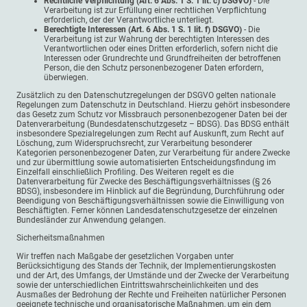
Rechtliche Verpflichtung (Art. 6 Abs. 1 S. 1 lit. c) DSGVO)
- Die
Verarbeitung ist zur Erfüllung einer rechtlichen Verpflichtung
erforderlich, der der Verantwortliche unterliegt.
Berechtigte Interessen (Art. 6 Abs. 1 S. 1 lit. f) DSGVO)
- Die
Verarbeitung ist zur Wahrung der berechtigten Interessen des
Verantwortlichen oder eines Dritten erforderlich, sofern nicht die
Interessen oder Grundrechte und Grundfreiheiten der betroffenen
Person, die den Schutz personenbezogener Daten erfordern,
überwiegen.
Zusätzlich zu den Datenschutzregelungen der DSGVO gelten nationale
Regelungen zum Datenschutz in Deutschland. Hierzu gehört insbesondere
das Gesetz zum Schutz vor Missbrauch personenbezogener Daten bei der
Datenverarbeitung (Bundesdatenschutzgesetz – BDSG). Das BDSG enthält
insbesondere Spezialregelungen zum Recht auf Auskunft, zum Recht auf
Löschung, zum Widerspruchsrecht, zur Verarbeitung besonderer
Kategorien personenbezogener Daten, zur Verarbeitung für andere Zwecke
und zur übermittlung sowie automatisierten Entscheidungsfindung im
Einzelfall einschließlich Profiling. Des Weiteren regelt es die
Datenverarbeitung für Zwecke des Beschäftigungsverhältnisses (§ 26
BDSG), insbesondere im Hinblick auf die Begründung, Durchführung oder
Beendigung von Beschäftigungsverhältnissen sowie die Einwilligung von
Beschäftigten. Ferner können Landesdatenschutzgesetze der einzelnen
Bundesländer zur Anwendung gelangen.
Sicherheitsmaßnahmen
Wir treffen nach Maßgabe der gesetzlichen Vorgaben unter
Berücksichtigung des Stands der Technik, der Implementierungskosten
und der Art, des Umfangs, der Umstände und der Zwecke der Verarbeitung
sowie der unterschiedlichen Eintrittswahrscheinlichkeiten und des
Ausmaßes der Bedrohung der Rechte und Freiheiten natürlicher Personen
geeignete technische und organisatorische Maßnahmen, um ein dem