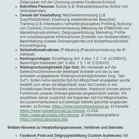
Zielgruppen mit der Löschung unseres Facebook-Kontos).
Betroffene Personen:
Nutzer (z.B. Webseitenbesucher, Nutzer von
Onlinediensten).
Zwecke der Verarbeitung:
Reichweitenmessung (z.B.
Zugriffsstatistiken, Erkennung wiederkehrender Besucher);
Tracking (z.B. interessens-/verhaltensbezogenes Profiling, Nutzung
von Cookies); Konversionsmessung (Messung der Effektivität von
Marketingmaßnahmen); Zielgruppenbildung; Marketing; Profile
mit nutzerbezogenen Informationen (Erstellen von Nutzerprofilen);
Bereitstellung unseres Onlineangebotes und Nutzerfreundlichkeit;
Klickverfolgung.
Sicherheitsmaßnahmen:
IP-Masking (Pseudonymisierung der IP-
Adresse).
Rechtsgrundlagen:
Einwilligung (Art. 6 Abs. 1 S. 1 lit. a) DSGVO);
Berechtigte Interessen (Art. 6 Abs. 1 S. 1 lit. f) DSGVO).
Widerspruchsmöglichkeit (Opt-Out):
Wir verweisen auf die
Datenschutzhinweise der jeweiligen Anbieter und die zu den
Anbietern angegebenen Widerspruchsmöglichkeiten (sog. "Opt-
Out"). Sofern keine explizite Opt-Out-Möglichkeit angegeben wurde,
besteht zum einen die Möglichkeit, dass Sie Cookies in den
Einstellungen Ihres Browsers abschalten. Hierdurch können jedoch
Funktionen unseres Onlineangebotes eingeschränkt werden. Wir
empfehlen daher zusätzlich die folgenden Opt-Out-Möglichkeiten,
die zusammenfassend auf jeweilige Gebiete gerichtet angeboten
werden: a) Europa:
https://www.youronlinechoices.eu
. b) Kanada:
https://www.youradchoices.ca/choices
. c) USA:
https://www.aboutads.info/choices
. d) Gebietsübergreifend:
https://optout.aboutads.info
.
Weitere Hinweise zu Verarbeitungsprozessen, Verfahren und Diensten:
Facebook-Pixel und Zielgruppenbildung (Custom Audiences):
Mit