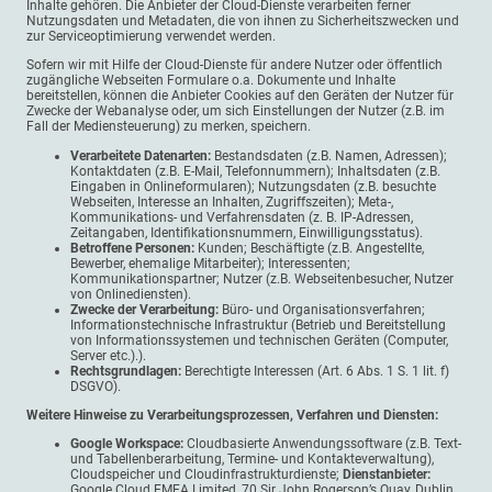
Inhalte gehören. Die Anbieter der Cloud-Dienste verarbeiten ferner
Nutzungsdaten und Metadaten, die von ihnen zu Sicherheitszwecken und
zur Serviceoptimierung verwendet werden.
Sofern wir mit Hilfe der Cloud-Dienste für andere Nutzer oder öffentlich
zugängliche Webseiten Formulare o.a. Dokumente und Inhalte
bereitstellen, können die Anbieter Cookies auf den Geräten der Nutzer für
Zwecke der Webanalyse oder, um sich Einstellungen der Nutzer (z.B. im
Fall der Mediensteuerung) zu merken, speichern.
Verarbeitete Datenarten:
Bestandsdaten (z.B. Namen, Adressen);
Kontaktdaten (z.B. E-Mail, Telefonnummern); Inhaltsdaten (z.B.
Eingaben in Onlineformularen); Nutzungsdaten (z.B. besuchte
Webseiten, Interesse an Inhalten, Zugriffszeiten); Meta-,
Kommunikations- und Verfahrensdaten (z. B. IP-Adressen,
Zeitangaben, Identifikationsnummern, Einwilligungsstatus).
Betroffene Personen:
Kunden; Beschäftigte (z.B. Angestellte,
Bewerber, ehemalige Mitarbeiter); Interessenten;
Kommunikationspartner; Nutzer (z.B. Webseitenbesucher, Nutzer
von Onlinediensten).
Zwecke der Verarbeitung:
Büro- und Organisationsverfahren;
Informationstechnische Infrastruktur (Betrieb und Bereitstellung
von Informationssystemen und technischen Geräten (Computer,
Server etc.).).
Rechtsgrundlagen:
Berechtigte Interessen (Art. 6 Abs. 1 S. 1 lit. f)
DSGVO).
Weitere Hinweise zu Verarbeitungsprozessen, Verfahren und Diensten:
Google Workspace:
Cloudbasierte Anwendungssoftware (z.B. Text-
und Tabellenberarbeitung, Termine- und Kontakteverwaltung),
Cloudspeicher und Cloudinfrastrukturdienste;
Dienstanbieter:
Google Cloud EMEA Limited, 70 Sir John Rogerson’s Quay, Dublin