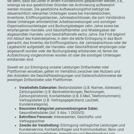
sei denn, dass die Daten in einem Kundenkonto gespeichert werden, z.B.,
solange sie aus gesetzlichen Gründen der Archivierung aufbewahrt
werden müssen. Die gesetzliche Aufbewahrungsfrist beträgt bei
steuerrechtlich relevanten Unterlagen sowie bei Handelsbüchern,
Inventaren, Eröffnungsbilanzen, Jahresabschlüssen, die zum Verständnis
dieser Unterlagen erforderlichen Arbeitsanweisungen und sonstigen
Organisationsunterlagen und Buchungsbelegen zehn Jahre sowie bei
empfangenen Handels- und Geschäftsbriefen und Wiedergaben der
abgesandten Handels- und Geschäftsbriefe sechs Jahre. Die Frist beginnt
mit Ablauf des Kalenderjahres, in dem die letzte Eintragung in das Buch
gemacht, das Inventar, die Eröffnungsbilanz, der Jahresabschluss oder der
Lagebericht aufgestellt, der Handels- oder Geschäftsbrief empfangen oder
abgesandt worden oder der Buchungsbeleg entstanden ist, ferner die
Aufzeichnung vorgenommen worden ist oder die sonstigen Unterlagen
entstanden sind.
Soweit wir zur Erbringung unserer Leistungen Drittanbieter oder
Plattformen einsetzen, gelten im Verhältnis zwischen den Nutzern und
den Anbietern die Geschäftsbedingungen und Datenschutzhinweise der
jeweiligen Drittanbieter oder Plattformen.
Verarbeitete Datenarten:
Bestandsdaten (z.B. Namen, Adressen);
Zahlungsdaten (z.B. Bankverbindungen, Rechnungen,
Zahlungshistorie); Kontaktdaten (z.B. E-Mail, Telefonnummern);
Vertragsdaten (z.B. Vertragsgegenstand, Laufzeit,
Kundenkategorie).
Besondere Kategorien personenbezogener Daten:
Gesundheitsdaten (Art. 9 Abs. 1 DGSVO).
Betroffene Personen:
Interessenten; Geschäfts- und
Vertragspartner.
Zwecke der Verarbeitung:
Erbringung vertraglicher Leistungen und
Kundenservice; Kontaktanfragen und Kommunikation; Büro- und
Organisationsverfahren; Verwaltung und Beantwortung von