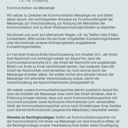
1 S. 1 lit. f) DSGVO).
Kommunikation via Messenger
Wir setzen zu Zwecken der Kommunikation Messenger ein und bitten
daher darum, die nachfolgenden Hinweise zur Funktionsfähigkeit der
Messenger, zur Verschlüsselung, zur Nutzung der Metadaten der
Kommunikation und zu Ihren Widerspruchsmöglichkeiten zu beachten.
Sie können uns auch auf alternativen Wegen, z.B. via Telefon oder E-Mail,
kontaktieren. Bitte nutzen Sie die Ihnen mitgeteilten Kontaktmöglichkeiten
oder die innerhalb unseres Onlineangebotes angegebenen
Kontaktmöglichkeiten.
Im Fall einer Ende-zu-Ende-Verschlüsselung von Inhalten (d.h., der Inhalt
Ihrer Nachricht und Anhänge) weisen wir darauf hin, dass die
Kommunikationsinhalte (d.h., der Inhalt der Nachricht und angehängte
Bilder) von Ende zu Ende verschlüsselt werden. Das bedeutet, dass der
Inhalt der Nachrichten nicht einsehbar ist, nicht einmal durch die
Messenger-Anbieter selbst. Sie sollten immer eine aktuelle Version der
Messenger mit aktivierter Verschlüsselung nutzen, damit die
Verschlüsselung der Nachrichteninhalte sichergestellt ist.
Wir weisen unsere Kommunikationspartner jedoch zusätzlich darauf hin,
dass die Anbieter der Messenger zwar nicht den Inhalt einsehen, aber in
Erfahrung bringen können, dass und wann Kommunikationspartner mit
uns kommunizieren sowie technische Informationen zum verwendeten
Gerät der Kommunikationspartner und je nach Einstellungen ihres Gerätes
auch Standortinformationen (sogenannte Metadaten) verarbeitet werden.
Hinweise zu Rechtsgrundlagen:
Sofern wir Kommunikationspartner vor
der Kommunikation mit ihnen via Messenger um eine Erlaubnis bitten, ist
die Rechtsgrundlage unserer Verarbeitung ihrer Daten deren Einwilligung.