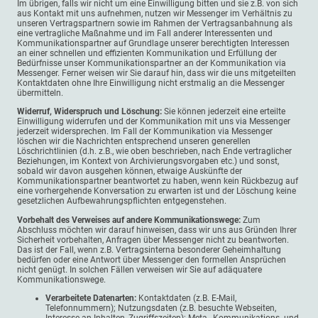
Im übrigen, falls wir nicht um eine Einwilligung bitten und sie z.B. von sich
aus Kontakt mit uns aufnehmen, nutzen wir Messenger im Verhältnis zu
unseren Vertragspartnern sowie im Rahmen der Vertragsanbahnung als
eine vertragliche Maßnahme und im Fall anderer Interessenten und
Kommunikationspartner auf Grundlage unserer berechtigten Interessen
an einer schnellen und effizienten Kommunikation und Erfüllung der
Bedürfnisse unser Kommunikationspartner an der Kommunikation via
Messenger. Ferner weisen wir Sie darauf hin, dass wir die uns mitgeteilten
Kontaktdaten ohne Ihre Einwilligung nicht erstmalig an die Messenger
übermitteln.
Widerruf, Widerspruch und Löschung:
Sie können jederzeit eine erteilte
Einwilligung widerrufen und der Kommunikation mit uns via Messenger
jederzeit widersprechen. Im Fall der Kommunikation via Messenger
löschen wir die Nachrichten entsprechend unseren generellen
Löschrichtlinien (d.h. z.B., wie oben beschrieben, nach Ende vertraglicher
Beziehungen, im Kontext von Archivierungsvorgaben etc.) und sonst,
sobald wir davon ausgehen können, etwaige Auskünfte der
Kommunikationspartner beantwortet zu haben, wenn kein Rückbezug auf
eine vorhergehende Konversation zu erwarten ist und der Löschung keine
gesetzlichen Aufbewahrungspflichten entgegenstehen.
Vorbehalt des Verweises auf andere Kommunikationswege:
Zum
Abschluss möchten wir darauf hinweisen, dass wir uns aus Gründen Ihrer
Sicherheit vorbehalten, Anfragen über Messenger nicht zu beantworten.
Das ist der Fall, wenn z.B. Vertragsinterna besonderer Geheimhaltung
bedürfen oder eine Antwort über Messenger den formellen Ansprüchen
nicht genügt. In solchen Fällen verweisen wir Sie auf adäquatere
Kommunikationswege.
Verarbeitete Datenarten:
Kontaktdaten (z.B. E-Mail,
Telefonnummern); Nutzungsdaten (z.B. besuchte Webseiten,
Interesse an Inhalten, Zugriffszeiten); Meta-, Kommunikations- und