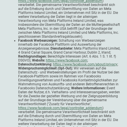
https://www.facebook.com/legal/controller_addendum
)
verarbeitet. Die gemeinsame Verantwortlichkeit beschränkt sich
auf die Erhebung durch und Übermittlung von Daten an Meta
Platforms Ireland Limited, ein Unternehmen mit Sitz in der EU. Die
weitere Verarbeitung der Daten liegt in der alleinigen
Verantwortung von Meta Platforms Ireland Limited, was
insbesondere die Übermittlung der Daten an die Muttergesellschaft
Meta Platforms, Inc. in den USA betrifft (auf der Grundlage der
zwischen Meta Platforms Ireland Limited und Meta Platforms, Inc.
geschlossenen Standardvertragsklauseln).
Facebook Werbeanzeigen:
Schaltung von Werbeanzeigen
innerhalb der Facebook Plattform und Auswertung der
Anzeigenergebnisse;
Dienstanbieter:
Meta Platforms Irland Limited,
4 Grand Canal Square, Grand Canal Harbour, Dublin 2, Irland;
Rechtsgrundlagen:
Berechtigte Interessen (Art. 6 Abs. 1 S. 1 lit. f)
DSGVO);
Website:
https://www.facebook.com
;
Datenschutzerklärung:
https://www.facebook.com/about/privacy
;
Widerspruchsmöglichkeit (Opt-Out):
Wir verweisen auf die
Datenschutz - und Werbeeinstellungen im Profil der Nutzer bei den
Facebook-Plattform sowie im Rahmen von Facebooks
Einwilligungsverfahren und Facebooks Kontaktmöglichkeiten zur
Wahrnehmung von Auskunfts- und anderen Betroffenenrechten in
Facebooks Datenschutzerklärung;
Weitere Informationen:
Event
Daten der Nutzer, d.h. Verhaltens- und Interessensangaben, werden
für die Zwecke der gezielten Werbung und der Zielgruppenbildung
auf der Grundlage der Vereinbarung über die gemeinsame
Verantwortlichkeit ("Zusatz für Verantwortliche",
https://www.facebook.com/legal/controller_addendum
)
verarbeitet. Die gemeinsame Verantwortlichkeit beschränkt sich
auf die Erhebung durch und Übermittlung von Daten an Meta
Platforms Ireland Limited, ein Unternehmen mit Sitz in der EU. Die
weitere Verarbeitung der Daten liegt in der alleinigen