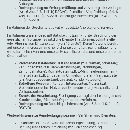
Anfragen.
Rechtsgrundlagen:
Vertragserfüllung und vorvertragliche Anfragen
(Art. 6 Abs. 1 S. 1 lit. b) DSGVO); Rechtliche Verpflichtung (Art. 6
Abs. 1 S. 1 lit. c) DSGVO); Berechtigte Interessen (Art. 6 Abs. 1 S. 1
lit. f) DSGVO).
Im Rahmen der Geschäftstätigkeit eingesetzte Anbieter und Services
Im Rahmen unserer Geschäftstätigkeit nutzen wir unter Beachtung der
gesetzlichen Vorgaben zusätzliche Dienste, Plattformen, Schnittstellen
oder Plug-ins von Drittanbietern (kurz "Dienste"). Deren Nutzung beruht
auf unseren Interessen an einer ordnungsgemäßen, rechtmäßigen und
wirtschaftlichen Führung unseres Geschäftsbetriebs und unserer internen
Organisation.
Verarbeitete Datenarten:
Bestandsdaten (z.B. Namen, Adressen);
Zahlungsdaten (z.B. Bankverbindungen, Rechnungen,
Zahlungshistorie); Kontaktdaten (z.B. E-Mail, Telefonnummern);
Inhaltsdaten (z.B. Eingaben in Onlineformularen); Vertragsdaten
(z.B. Vertragsgegenstand, Laufzeit, Kundenkategorie).
Betroffene Personen:
Kunden; Interessenten; Nutzer (z.B.
Webseitenbesucher, Nutzer von Onlinediensten); Geschäfts- und
Vertragspartner.
Zwecke der Verarbeitung:
Erbringung vertraglicher Leistungen und
Kundenservice; Büro- und Organisationsverfahren.
Rechtsgrundlagen:
Berechtigte Interessen (Art. 6 Abs. 1 S. 1 lit. f)
DSGVO).
Weitere Hinweise zu Verarbeitungsprozessen, Verfahren und Diensten:
Lexoffice:
Online-Software für Rechnungsstellung, Buchhaltung,
Banking und Steuereinreichung mit Belegspeicherung;