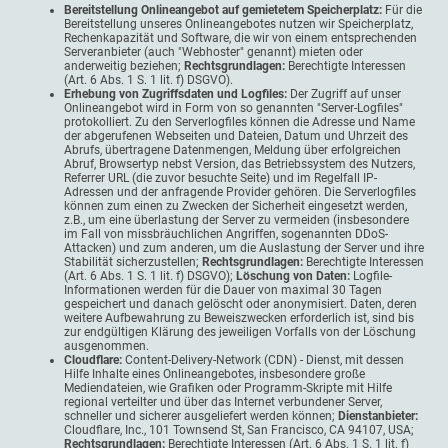
Bereitstellung Onlineangebot auf gemietetem Speicherplatz:
Für die
Bereitstellung unseres Onlineangebotes nutzen wir Speicherplatz,
Rechenkapazität und Software, die wir von einem entsprechenden
Serveranbieter (auch "Webhoster" genannt) mieten oder
anderweitig beziehen;
Rechtsgrundlagen:
Berechtigte Interessen
(Art. 6 Abs. 1 S. 1 lit. f) DSGVO).
Erhebung von Zugriffsdaten und Logfiles:
Der Zugriff auf unser
Onlineangebot wird in Form von so genannten "Server-Logfiles"
protokolliert. Zu den Serverlogfiles können die Adresse und Name
der abgerufenen Webseiten und Dateien, Datum und Uhrzeit des
Abrufs, übertragene Datenmengen, Meldung über erfolgreichen
Abruf, Browsertyp nebst Version, das Betriebssystem des Nutzers,
Referrer URL (die zuvor besuchte Seite) und im Regelfall IP-
Adressen und der anfragende Provider gehören. Die Serverlogfiles
können zum einen zu Zwecken der Sicherheit eingesetzt werden,
z.B., um eine überlastung der Server zu vermeiden (insbesondere
im Fall von missbräuchlichen Angriffen, sogenannten DDoS-
Attacken) und zum anderen, um die Auslastung der Server und ihre
Stabilität sicherzustellen;
Rechtsgrundlagen:
Berechtigte Interessen
(Art. 6 Abs. 1 S. 1 lit. f) DSGVO);
Löschung von Daten:
Logfile-
Informationen werden für die Dauer von maximal 30 Tagen
gespeichert und danach gelöscht oder anonymisiert. Daten, deren
weitere Aufbewahrung zu Beweiszwecken erforderlich ist, sind bis
zur endgültigen Klärung des jeweiligen Vorfalls von der Löschung
ausgenommen.
Cloudflare:
Content-Delivery-Network (CDN) - Dienst, mit dessen
Hilfe Inhalte eines Onlineangebotes, insbesondere große
Mediendateien, wie Grafiken oder Programm-Skripte mit Hilfe
regional verteilter und über das Internet verbundener Server,
schneller und sicherer ausgeliefert werden können;
Dienstanbieter:
Cloudflare, Inc., 101 Townsend St, San Francisco, CA 94107, USA;
Rechtsgrundlagen:
Berechtigte Interessen (Art. 6 Abs. 1 S. 1 lit. f)