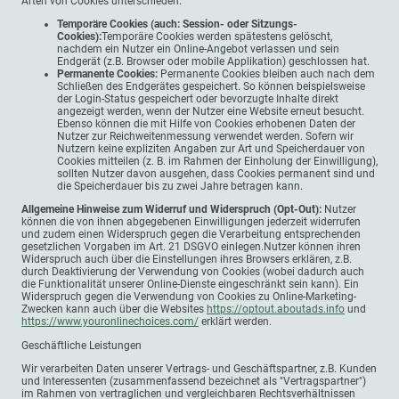
Arten von Cookies unterschieden:
Temporäre Cookies (auch: Session- oder Sitzungs-
Cookies):
Temporäre Cookies werden spätestens gelöscht,
nachdem ein Nutzer ein Online-Angebot verlassen und sein
Endgerät (z.B. Browser oder mobile Applikation) geschlossen hat.
Permanente Cookies:
Permanente Cookies bleiben auch nach dem
Schließen des Endgerätes gespeichert. So können beispielsweise
der Login-Status gespeichert oder bevorzugte Inhalte direkt
angezeigt werden, wenn der Nutzer eine Website erneut besucht.
Ebenso können die mit Hilfe von Cookies erhobenen Daten der
Nutzer zur Reichweitenmessung verwendet werden. Sofern wir
Nutzern keine expliziten Angaben zur Art und Speicherdauer von
Cookies mitteilen (z. B. im Rahmen der Einholung der Einwilligung),
sollten Nutzer davon ausgehen, dass Cookies permanent sind und
die Speicherdauer bis zu zwei Jahre betragen kann.
Allgemeine Hinweise zum Widerruf und Widerspruch (Opt-Out):
Nutzer
können die von ihnen abgegebenen Einwilligungen jederzeit widerrufen
und zudem einen Widerspruch gegen die Verarbeitung entsprechenden
gesetzlichen Vorgaben im Art. 21 DSGVO einlegen.Nutzer können ihren
Widerspruch auch über die Einstellungen ihres Browsers erklären, z.B.
durch Deaktivierung der Verwendung von Cookies (wobei dadurch auch
die Funktionalität unserer Online-Dienste eingeschränkt sein kann). Ein
Widerspruch gegen die Verwendung von Cookies zu Online-Marketing-
Zwecken kann auch über die Websites
https://optout.aboutads.info
und
https://www.youronlinechoices.com/
erklärt werden.
Geschäftliche Leistungen
Wir verarbeiten Daten unserer Vertrags- und Geschäftspartner, z.B. Kunden
und Interessenten (zusammenfassend bezeichnet als "Vertragspartner")
im Rahmen von vertraglichen und vergleichbaren Rechtsverhältnissen