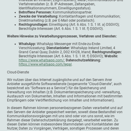
Verfahrensdaten (z. B. IP-Adressen, Zeitangaben,
Identifikationsnummern, Einwilligungsstatus).
Betroffene Personen:
Kommunikationspartner.
Zwecke der Verarbeitung:
Kontaktanfragen und Kommunikation;
Direktmarketing (z.B. per E-Mail oder postalisch).
Rechtsgrundlagen:
Einwilligung (Art. 6 Abs. 1 S. 1 lit. a) DSGVO);
Berechtigte Interessen (Art. 6 Abs. 1 S. 1 lit. f) DSGVO).
Weitere Hinweise zu Verarbeitungsprozessen, Verfahren und Diensten:
WhatsApp:
WhatsApp Messenger mit Ende-zu-Ende-
Verschlüsselung;
Dienstanbieter:
WhatsApp Ireland Limited, 4
Grand Canal Quay, Dublin 2, D02 KH28, Irland;
Rechtsgrundlagen:
Berechtigte Interessen (Art. 6 Abs. 1 S. 1 lit. f) DSGVO);
Website:
https://www.whatsapp.com/
;
Datenschutzerklärung:
https://www.whatsapp.com/legal
.
Cloud-Dienste
Wir nutzen über das Internet zugängliche und auf den Servern ihrer
Anbieter ausgeführte Softwaredienste (sogenannte "Cloud-Dienste", auch
bezeichnet als "Software as a Service") für die Speicherung und
Verwaltung von Inhalten (z.B. Dokumentenspeicherung und -verwaltung,
Austausch von Dokumenten, Inhalten und Informationen mit bestimmten
Empfängern oder Veröffentlichung von Inhalten und Informationen).
In diesem Rahmen können personenbezogenen Daten verarbeitet und auf
den Servern der Anbieter gespeichert werden, soweit diese Bestandteil von
Kommunikationsvorgängen mit uns sind oder von uns sonst, wie im
Rahmen dieser Datenschutzerklärung dargelegt, verarbeitet werden. Zu
diesen Daten können insbesondere Stammdaten und Kontaktdaten der
Nutzer, Daten zu Vorgängen, Verträgen, sonstigen Prozessen und deren