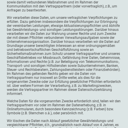
sowie damit verbundenen Maßnahmen und im Rahmen der
Kommunikation mit den Vertragspartnern (oder vorvertraglich), z.B., um
Anfragen zu beantworten.
Wir verarbeiten diese Daten, um unsere vertraglichen Verpflichtungen zu
erfüllen. Dazu gehören insbesondere die Verpflichtungen zur Erbringung
der vereinbarten Leistungen, etwaige Aktualisierungspflichten und Abhilfe
bei Gewährleistungs- und sonstigen Leistungsstörungen. Darüber hinaus
verarbeiten wir die Daten zur Wahrung unserer Rechte und zum Zwecke
der mit diesen Pflichten verbundenen Verwaltungsaufgaben sowie der
Unternehmensorganisation. Darüber hinaus verarbeiten wir die Daten auf
Grundlage unserer berechtigten Interessen an einer ordnungsgemäßen
und betriebswirtschaftlichen Geschäftsführung sowie an
Sicherheitsmaßnahmen zum Schutz unserer Vertragspartner und unseres
Geschäftsbetriebes vor Missbrauch, Gefährdung ihrer Daten, Geheimnisse,
Informationen und Rechte (z.B. zur Beteiligung von Telekommunikations-,
Transport- und sonstigen Hilfsdiensten sowie Subunternehmern, Banken,
Steuer- und Rechtsberatern, Zahlungsdienstleistern oder Finanzbehörden).
Im Rahmen des geltenden Rechts geben wir die Daten von
Vertragspartnern nur insoweit an Dritte weiter, als dies für die
vorgenannten Zwecke oder zur Erfüllung gesetzlicher Pflichten erforderlich
ist. über weitere Formen der Verarbeitung, z.B. zu Marketingzwecken,
werden die Vertragspartner im Rahmen dieser Datenschutzerklärung
informiert.
Welche Daten für die vorgenannten Zwecke erforderlich sind, teilen wir den
Vertragspartnern vor oder im Rahmen der Datenerhebung, z.B. in
Onlineformularen, durch besondere Kennzeichnung (z.B. Farben) bzw.
Symbole (z.B. Sternchen o.ä.), oder persönlich mit.
Wir löschen die Daten nach Ablauf gesetzlicher Gewährleistungs- und
vergleichbarer Pflichten, d.h., grundsätzlich nach Ablauf von 4 Jahren, es